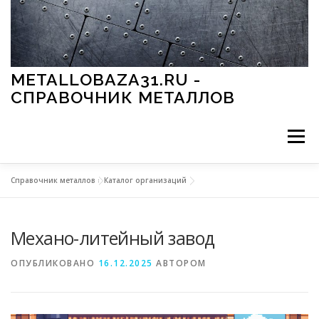
Перейти к содержимому
METALLOBAZA31.RU -
СПРАВОЧНИК МЕТАЛЛОВ
Меню
Справочник металлов
»
Каталог организаций
В ПРОМЫШЛЕННОСТИ
В СТРОИТЕЛЬСТВЕ
Механо-литейный завод
МЕТАЛЛЫ И ОКРУЖАЮЩАЯ СРЕДА
ОПУБЛИКОВАНО
16.12.2025
АВТОРОМ
ПРИМЕНЕНИЕ МЕТАЛЛОВ