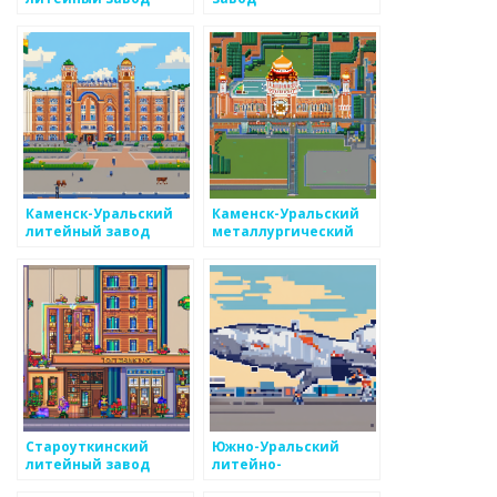
Каменск-Уральский
Каменск-Уральский
литейный завод
металлургический
завод
Староуткинский
Южно-Уральский
литейный завод
литейно-
механический завод