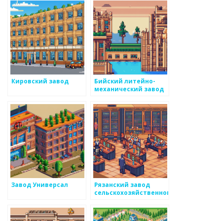
Кировский завод
Бийский литейно-
механический завод
Завод Универсал
Рязанский завод
сельскохозяйственного
машиностроения