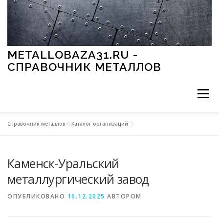
Перейти к содержимому
METALLOBAZA31.RU -
СПРАВОЧНИК МЕТАЛЛОВ
Меню
Справочник металлов
»
Каталог организаций
В ПРОМЫШЛЕННОСТИ
В СТРОИТЕЛЬСТВЕ
Каменск-Уральский
МЕТАЛЛЫ И ОКРУЖАЮЩАЯ СРЕДА
металлургический завод
ОПУБЛИКОВАНО
16.12.2025
АВТОРОМ
ПРИМЕНЕНИЕ МЕТАЛЛОВ