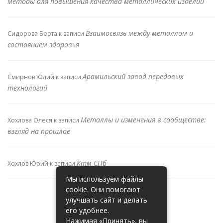
методы для повышения качества металлических изделий
Взаимосвязь между металлом и
Сидорова Берта
к записи
состоянием здоровья
Арамильский завод передовых
Смирнов Юлий
к записи
технологий
Металлы и изменения в сообществе:
Хохлова Олеся
к записи
взгляд на прошлое
Ктм СПб
Хохлов Юрий
к записи
Мы используем файлы
cookie. Они помогают
улучшать сайт и делать
его удобнее.
Нажимая «Принять», вы