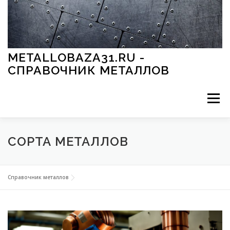
Перейти к содержимому
METALLOBAZA31.RU -
СПРАВОЧНИК МЕТАЛЛОВ
Меню
В ПРОМЫШЛЕННОСТИ
В СТРОИТЕЛЬСТВЕ
СОРТА МЕТАЛЛОВ
МЕТАЛЛЫ И ОКРУЖАЮЩАЯ СРЕДА
Справочник металлов
ПРИМЕНЕНИЕ МЕТАЛЛОВ