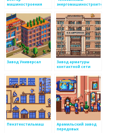
машиностроения
энергомашиностроительный
завод
Завод Универсал
Завод арматуры
контактной сети
Пензтекстильмаш
Арамильский завод
передовых