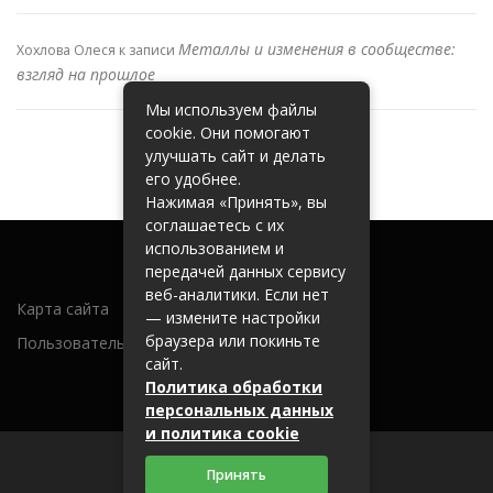
Металлы и изменения в сообществе:
Хохлова Олеся
к записи
взгляд на прошлое
Мы используем файлы
cookie. Они помогают
улучшать сайт и делать
его удобнее.
Нажимая «Принять», вы
соглашаетесь с их
использованием и
передачей данных сервису
веб-аналитики. Если нет
Карта сайта
— измените настройки
браузера или покиньте
Пользовательское соглашение
сайт.
Политика обработки
персональных данных
и политика cookie
Принять
2026 (c) metallobaza31.ru