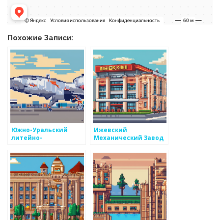
Похожие Записи:
Южно-Уральский
Ижевский
литейно-
Механический Завод
механический завод