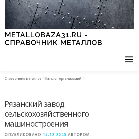
Перейти к содержимому
METALLOBAZA31.RU -
СПРАВОЧНИК МЕТАЛЛОВ
Меню
Справочник металлов
»
Каталог организаций
В ПРОМЫШЛЕННОСТИ
В СТРОИТЕЛЬСТВЕ
Рязанский завод
МЕТАЛЛЫ И ОКРУЖАЮЩАЯ СРЕДА
сельскохозяйственного
машиностроения
ПРИМЕНЕНИЕ МЕТАЛЛОВ
ОПУБЛИКОВАНО
15.12.2025
АВТОРОМ