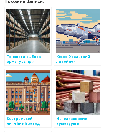
Похожие Записи:
Тонкости выбора
Южно-Уральский
арматуры для
литейно-
строительства
механический завод
Костромской
Использование
литейный завод
арматуры в
строительстве: