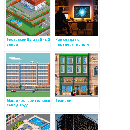
Ростовский литейный
Как создать
завод
партнерство для
создания сети
поставок для
металоизделий
Машиностроительный
Технолит
завод Труд