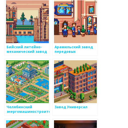
справочник по
металлам
Бийский литейно-
Арамильский завод
механический завод
передовых
технологий
Челябинский
Завод Универсал
энергомашиностроительный
завод