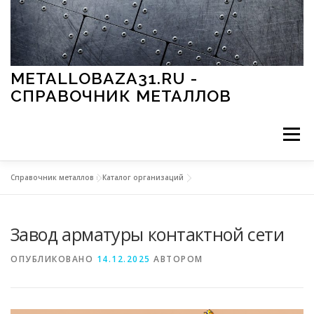
Перейти к содержимому
METALLOBAZA31.RU -
СПРАВОЧНИК МЕТАЛЛОВ
Меню
Справочник металлов
»
Каталог организаций
В ПРОМЫШЛЕННОСТИ
В СТРОИТЕЛЬСТВЕ
Завод арматуры контактной сети
МЕТАЛЛЫ И ОКРУЖАЮЩАЯ СРЕДА
ОПУБЛИКОВАНО
14.12.2025
АВТОРОМ
ПРИМЕНЕНИЕ МЕТАЛЛОВ