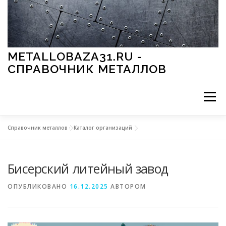
Перейти к содержимому
METALLOBAZA31.RU -
СПРАВОЧНИК МЕТАЛЛОВ
Меню
Справочник металлов
»
Каталог организаций
В ПРОМЫШЛЕННОСТИ
В СТРОИТЕЛЬСТВЕ
Бисерский литейный завод
МЕТАЛЛЫ И ОКРУЖАЮЩАЯ СРЕДА
ОПУБЛИКОВАНО
16.12.2025
АВТОРОМ
ПРИМЕНЕНИЕ МЕТАЛЛОВ