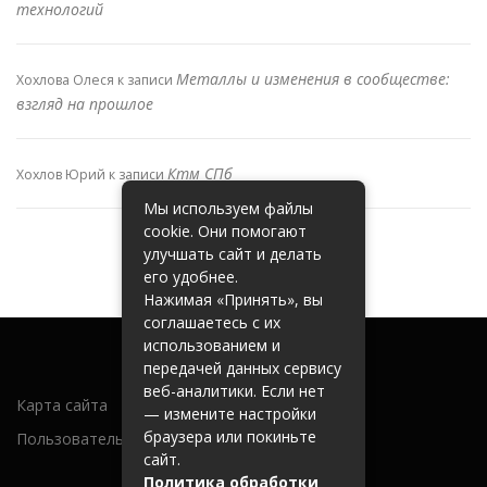
технологий
Металлы и изменения в сообществе:
Хохлова Олеся
к записи
взгляд на прошлое
Ктм СПб
Хохлов Юрий
к записи
Мы используем файлы
cookie. Они помогают
улучшать сайт и делать
его удобнее.
Нажимая «Принять», вы
соглашаетесь с их
использованием и
передачей данных сервису
веб-аналитики. Если нет
Карта сайта
— измените настройки
браузера или покиньте
Пользовательское соглашение
сайт.
Политика обработки