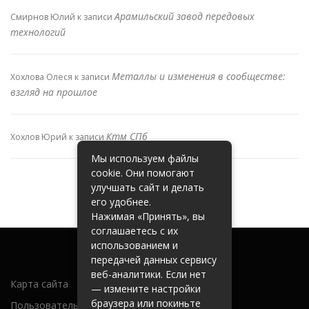
Арамильский завод передовых
Смирнов Юлий
к записи
технологий
Металлы и изменения в сообществе:
Хохлова Олеся
к записи
взгляд на прошлое
Ктм СПб
Хохлов Юрий
к записи
Мы используем файлы
cookie. Они помогают
улучшать сайт и делать
его удобнее.
Нажимая «Принять», вы
соглашаетесь с их
использованием и
передачей данных сервису
веб-аналитики. Если нет
Карта сайта
— измените настройки
браузера или покиньте
Пользовательское соглашение