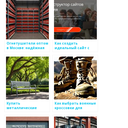
качество из
Германии
Огнетушители оптом
Как создать
в Москве: надёжная
идеальный сайт с
защита с доставкой
помощью шаблонов
из tobiz.net
Купить
Как выбрать военные
металлические
кроссовки для
скамейки
военных с выгодой