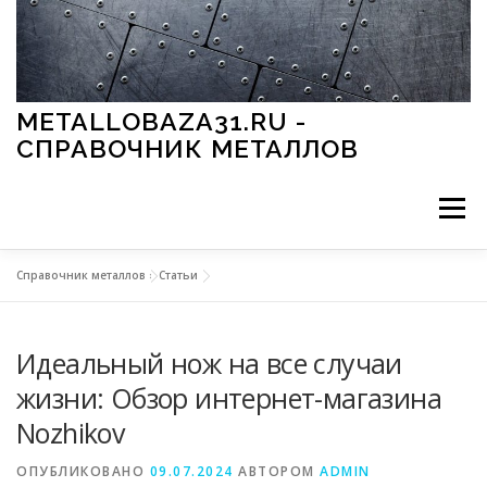
Перейти к содержимому
METALLOBAZA31.RU -
СПРАВОЧНИК МЕТАЛЛОВ
Меню
Справочник металлов
»
Статьи
В ПРОМЫШЛЕННОСТИ
В СТРОИТЕЛЬСТВЕ
Идеальный нож на все случаи
МЕТАЛЛЫ И ОКРУЖАЮЩАЯ СРЕДА
жизни: Обзор интернет-магазина
Nozhikov
ПРИМЕНЕНИЕ МЕТАЛЛОВ
ОПУБЛИКОВАНО
09.07.2024
АВТОРОМ
ADMIN