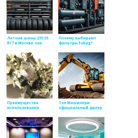
Летние шины 235 55
Почему выбирают
R17 в Москве: как
фильтры Fubag?
выбрать
оптимальный
вариант?
Преимущества
Топ Машинери:
использования
официальный дилер
металлов в
по продажам
строительстве: обзор
спецтехники и
основных
запасных частей
преимуществ