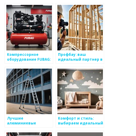
разнообразие
и бытовой техники
моделей сейфов
Компрессорное
Профбау: ваш
оборудование FUBAG:
идеальный партнер в
купить в Санкт-
сфере строительства
Петербурге по
и ремонта
доступным ценам
Лучшие
Комфорт и стиль:
алюминиевые
выбираем идеальный
лестницы Krause:
комплект детской
надежность и
мебели