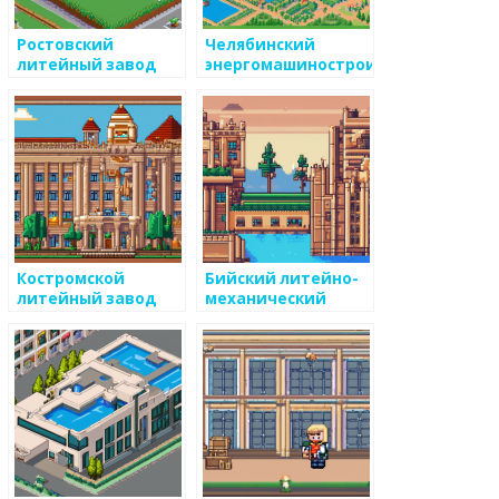
Ростовский
Челябинский
литейный завод
энергомашиностроительный
завод
Костромской
Бийский литейно-
литейный завод
механический
завод