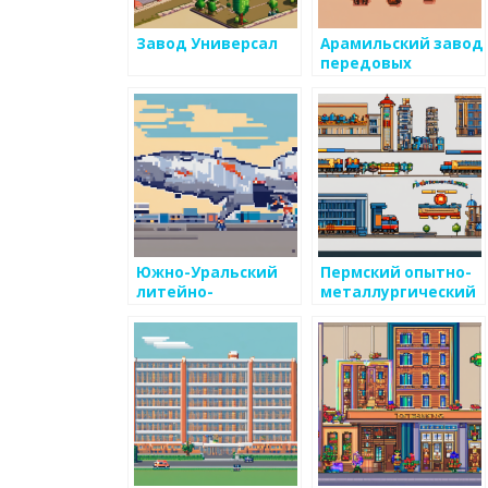
Завод Универсал
Арамильский завод
передовых
технологий
Южно-Уральский
Пермский опытно-
литейно-
металлургический
механический
экспериментальный
завод
завод