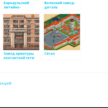
Барнаульский
Волжский завод-
литейно-
деталь
механический
завод
Завод арматуры
Сегал
контактной сети
ИЗАЦИЙ