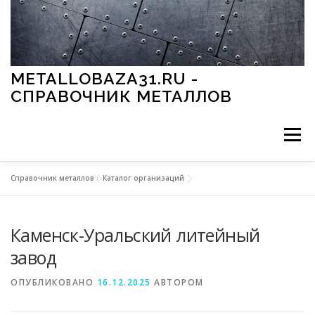
Перейти к содержимому
METALLOBAZA31.RU -
СПРАВОЧНИК МЕТАЛЛОВ
Меню
Справочник металлов
»
Каталог организаций
В ПРОМЫШЛЕННОСТИ
В СТРОИТЕЛЬСТВЕ
Каменск-Уральский литейный
МЕТАЛЛЫ И ОКРУЖАЮЩАЯ СРЕДА
завод
ОПУБЛИКОВАНО
16.12.2025
АВТОРОМ
ПРИМЕНЕНИЕ МЕТАЛЛОВ