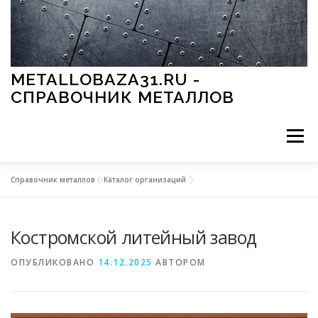
Перейти к содержимому
METALLOBAZA31.RU -
СПРАВОЧНИК МЕТАЛЛОВ
Меню
Справочник металлов
»
Каталог организаций
В ПРОМЫШЛЕННОСТИ
В СТРОИТЕЛЬСТВЕ
Костромской литейный завод
МЕТАЛЛЫ И ОКРУЖАЮЩАЯ СРЕДА
ОПУБЛИКОВАНО
14.12.2025
АВТОРОМ
ПРИМЕНЕНИЕ МЕТАЛЛОВ