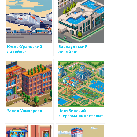
Южно-Уральский
Барнаульский
литейно-
литейно-
механический завод
механический завод
Завод Универсал
Челябинский
энергомашиностроительный
завод