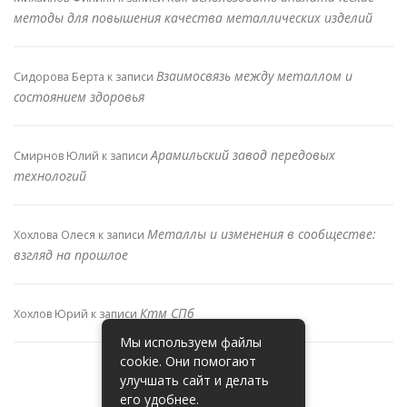
методы для повышения качества металлических изделий
Взаимосвязь между металлом и
Сидорова Берта
к записи
состоянием здоровья
Арамильский завод передовых
Смирнов Юлий
к записи
технологий
Металлы и изменения в сообществе:
Хохлова Олеся
к записи
взгляд на прошлое
Ктм СПб
Хохлов Юрий
к записи
Мы используем файлы
cookie. Они помогают
улучшать сайт и делать
его удобнее.