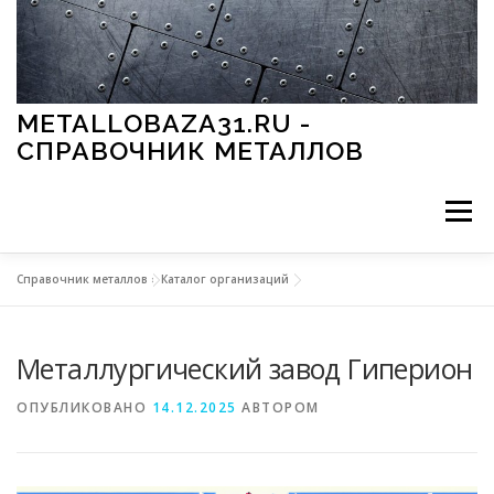
Перейти к содержимому
METALLOBAZA31.RU -
СПРАВОЧНИК МЕТАЛЛОВ
Меню
Справочник металлов
»
Каталог организаций
В ПРОМЫШЛЕННОСТИ
В СТРОИТЕЛЬСТВЕ
Металлургический завод Гиперион
МЕТАЛЛЫ И ОКРУЖАЮЩАЯ СРЕДА
ОПУБЛИКОВАНО
14.12.2025
АВТОРОМ
ПРИМЕНЕНИЕ МЕТАЛЛОВ