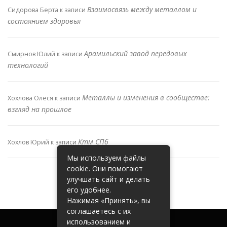
Взаимосвязь между металлом и
Сидорова Берта
к записи
состоянием здоровья
Арамильский завод передовых
Смирнов Юлий
к записи
технологий
Металлы и изменения в сообществе:
Хохлова Олеся
к записи
взгляд на прошлое
Ктм СПб
Хохлов Юрий
к записи
Мы используем файлы
cookie. Они помогают
улучшать сайт и делать
его удобнее.
Нажимая «Принять», вы
соглашаетесь с их
использованием и