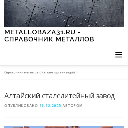
Перейти к содержимому
METALLOBAZA31.RU -
СПРАВОЧНИК МЕТАЛЛОВ
Меню
Справочник металлов
»
Каталог организаций
В ПРОМЫШЛЕННОСТИ
В СТРОИТЕЛЬСТВЕ
Алтайский сталелитейный завод
МЕТАЛЛЫ И ОКРУЖАЮЩАЯ СРЕДА
ОПУБЛИКОВАНО
16.12.2025
АВТОРОМ
ПРИМЕНЕНИЕ МЕТАЛЛОВ