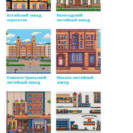
Алтайский завод
Вологодский
агрегатов
литейный завод
Каменск-Уральский
Механо-литейный
литейный завод
завод