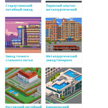
Староуткинский
Пермский опытно-
литейный завод
металлургический
экспериментальный
завод
Завод точного
Металлургический
стального литья
завод Гиперион
Ростовский литейный
Барнаульский