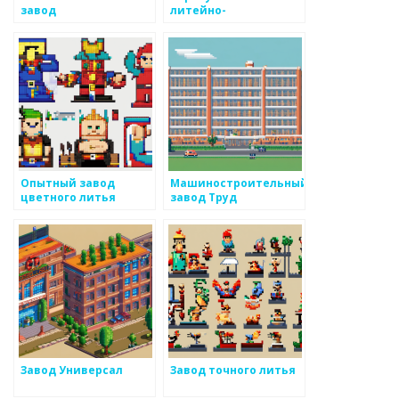
завод
литейно-
механический завод
Опытный завод
Машиностроительный
цветного литья
завод Труд
Завод Универсал
Завод точного литья