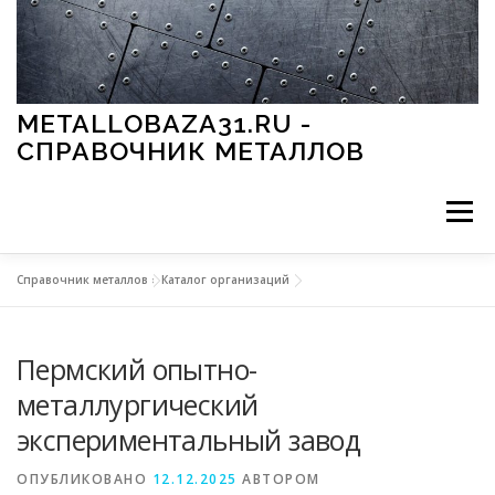
Перейти к содержимому
METALLOBAZA31.RU -
СПРАВОЧНИК МЕТАЛЛОВ
Меню
Справочник металлов
»
Каталог организаций
В ПРОМЫШЛЕННОСТИ
В СТРОИТЕЛЬСТВЕ
Пермский опытно-
МЕТАЛЛЫ И ОКРУЖАЮЩАЯ СРЕДА
металлургический
экспериментальный завод
ПРИМЕНЕНИЕ МЕТАЛЛОВ
ОПУБЛИКОВАНО
12.12.2025
АВТОРОМ