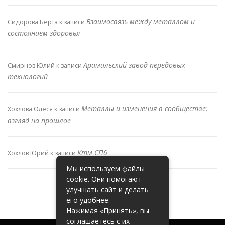
Взаимосвязь между металлом и
Сидорова Берта
к записи
состоянием здоровья
Арамильский завод передовых
Смирнов Юлий
к записи
технологий
Металлы и изменения в сообществе:
Хохлова Олеся
к записи
взгляд на прошлое
Ктм СПб
Хохлов Юрий
к записи
Мы используем файлы
cookie. Они помогают
улучшать сайт и делать
его удобнее.
Нажимая «Принять», вы
соглашаетесь с их