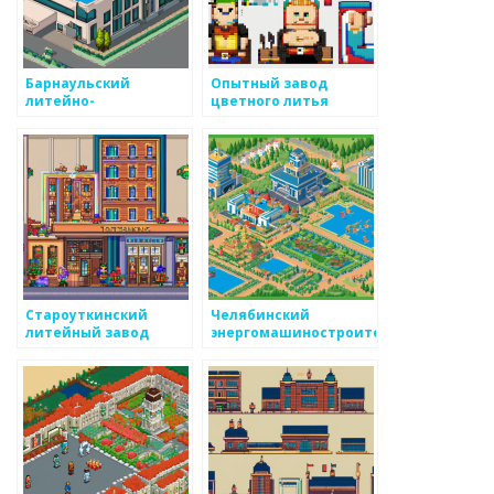
Барнаульский
Опытный завод
литейно-
цветного литья
механический завод
Староуткинский
Челябинский
литейный завод
энергомашиностроительный
завод