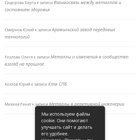
Взаимосвязь между металлом и
Сидорова Берта
к записи
состоянием здоровья
Арамильский завод передовых
Смирнов Юлий
к записи
технологий
Металлы и изменения в сообществе:
Хохлова Олеся
к записи
взгляд на прошлое
Ктм СПб
Хохлов Юрий
к записи
Металлы в реактивной инженерии
Михеев Ренат
к записи
Мы используем файлы
cookie. Они помогают
улучшать сайт и делать
его удобнее.