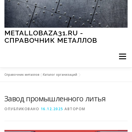
Перейти к содержимому
METALLOBAZA31.RU -
СПРАВОЧНИК МЕТАЛЛОВ
Меню
Справочник металлов
»
Каталог организаций
В ПРОМЫШЛЕННОСТИ
В СТРОИТЕЛЬСТВЕ
Завод промышленного литья
МЕТАЛЛЫ И ОКРУЖАЮЩАЯ СРЕДА
ОПУБЛИКОВАНО
16.12.2025
АВТОРОМ
ПРИМЕНЕНИЕ МЕТАЛЛОВ