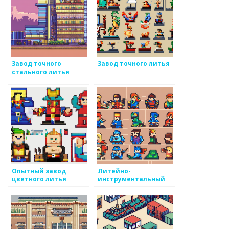
Завод точного
Завод точного литья
стального литья
Опытный завод
Литейно-
цветного литья
инструментальный
завод