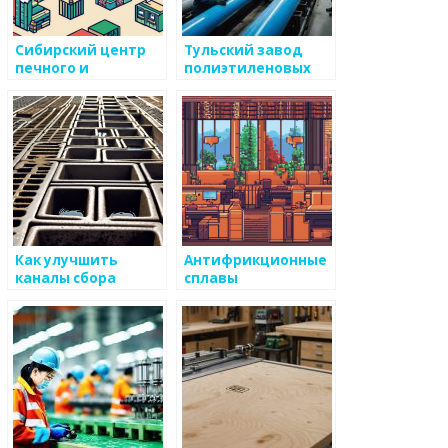
ый
Сибирский центр
Тульский завод
печного и
полиэтиленовых
каминного литья
труб:
Производство ПНД
труб высокого
качества
Как улучшить
Антифрикционные
каналы сбора
сплавы
информации по
износостойкости в
производстве