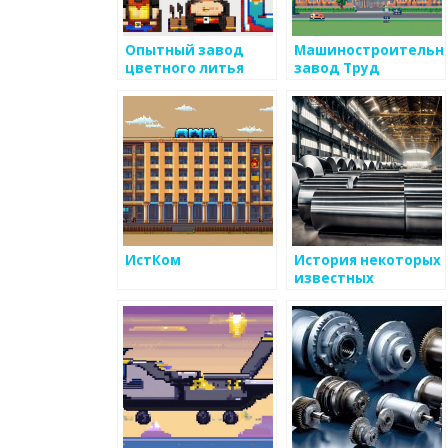
Опытный завод
Машиностроительн
цветного литья
завод Труд
ИстКом
История некоторых
известных
металлургических
заводов