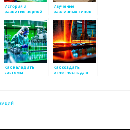
История и
Изучение
развитие черной
различных типов
металлургии
металлургических
предприятий
Как наладить
Как создать
системы
отчетность для
обогащения
реализаций
информации для
продукции на
улучшения доверия
основе
в бизнесе
металоизделий
металлоизделий
ИЗАЦИЙ