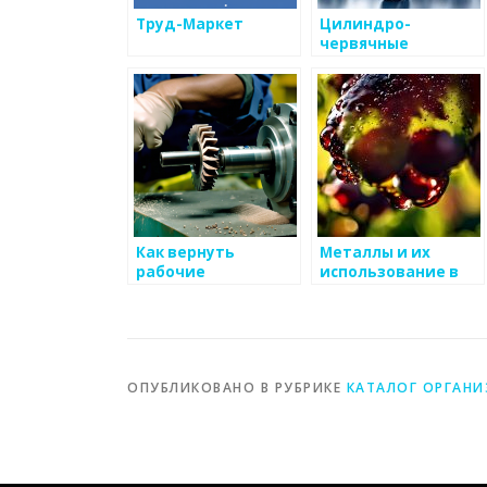
Труд-Маркет
Цилиндро-
червячные
редукторы ЦЧ-200,
ЦЧ-250, ЦЧ-320,
ЦЧ-400 — ЗАВОД-
РЕДУКТОР
Как вернуть
Металлы и их
рабочие
использование в
характеристики
спорте
червячным фрезам,
которые
производит
Московский
ОПУБЛИКОВАНО В РУБРИКЕ
КАТАЛОГ ОРГАН
инструментальный
завод