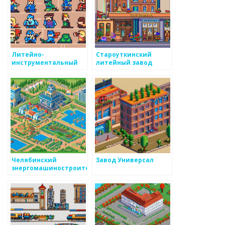
Литейно-
Староуткинский
инструментальный
литейный завод
завод
Челябинский
Завод Универсал
энергомашиностроительный
завод