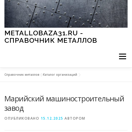
Перейти к содержимому
METALLOBAZA31.RU -
СПРАВОЧНИК МЕТАЛЛОВ
Меню
Справочник металлов
»
Каталог организаций
В ПРОМЫШЛЕННОСТИ
В СТРОИТЕЛЬСТВЕ
Марийский машиностроительный
МЕТАЛЛЫ И ОКРУЖАЮЩАЯ СРЕДА
завод
ОПУБЛИКОВАНО
15.12.2025
АВТОРОМ
ПРИМЕНЕНИЕ МЕТАЛЛОВ