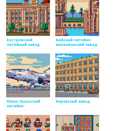
Костромской
Бийский литейно-
литейный завод
механический завод
Южно-Уральский
Кировский завод
литейно-
механический завод