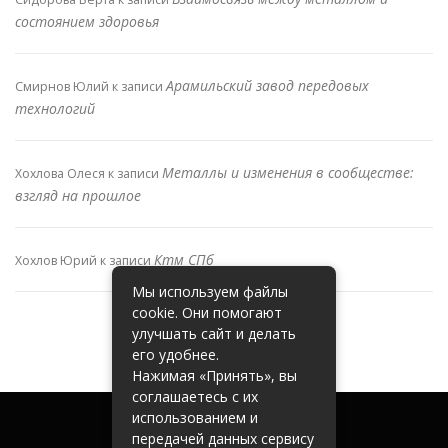
состоянием здоровья
Арамильский завод передовых
Смирнов Юлий
к записи
технологий
Металлы и изменения в сообществе:
Хохлова Олеся
к записи
взгляд на прошлое
Ктм СПб
Хохлов Юрий
к записи
Мы используем файлы
cookie. Они помогают
улучшать сайт и делать
его удобнее.
Нажимая «Принять», вы
соглашаетесь с их
использованием и
передачей данных сервису