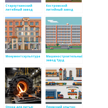
Староуткинский
Костромской
литейный завод
литейный завод
Монументскульптура
Машиностроительный
завод Труд
Опока для литья:
Пермский опытно-