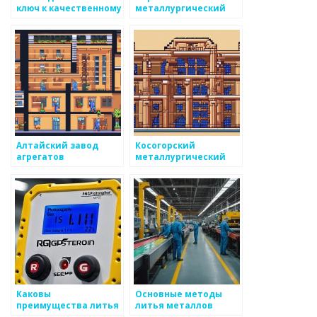
ключ к качественному
металлургический
производству
экспериментальный
завод
Алтайский завод
Косогорский
агрегатов
металлургический
завод
Каковы
Основные методы
преимущества литья
литья металлов
по выплавляемым