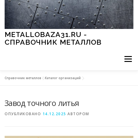
Перейти к содержимому
METALLOBAZA31.RU -
СПРАВОЧНИК МЕТАЛЛОВ
Меню
Справочник металлов
»
Каталог организаций
В ПРОМЫШЛЕННОСТИ
В СТРОИТЕЛЬСТВЕ
Завод точного литья
МЕТАЛЛЫ И ОКРУЖАЮЩАЯ СРЕДА
ОПУБЛИКОВАНО
14.12.2025
АВТОРОМ
ПРИМЕНЕНИЕ МЕТАЛЛОВ