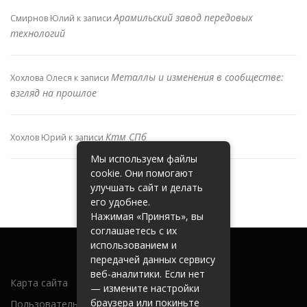
Арамильский завод передовых
Смирнов Юлий
к записи
технологий
Металлы и изменения в сообществе:
Хохлова Олеся
к записи
взгляд на прошлое
Ктм СПб
Хохлов Юрий
к записи
Мы используем файлы
cookie. Они помогают
улучшать сайт и делать
его удобнее.
Нажимая «Принять», вы
соглашаетесь с их
использованием и
передачей данных сервису
веб-аналитики. Если нет
Карта сайта
— измените настройки
браузера или покиньте
Пользовательское соглашение