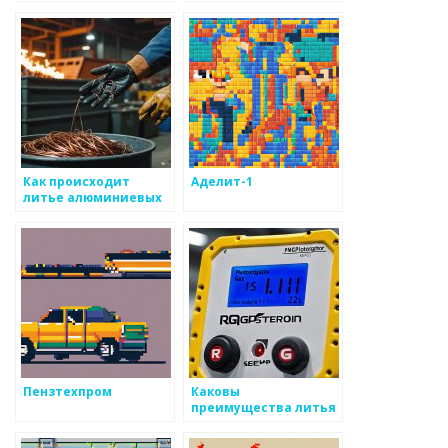
металлоизделий
Как происходит
Аделит-1
литье алюминиевых
изделий
Пензтехпром
Каковы
преимущества литья
по выплавляемым
моделям?