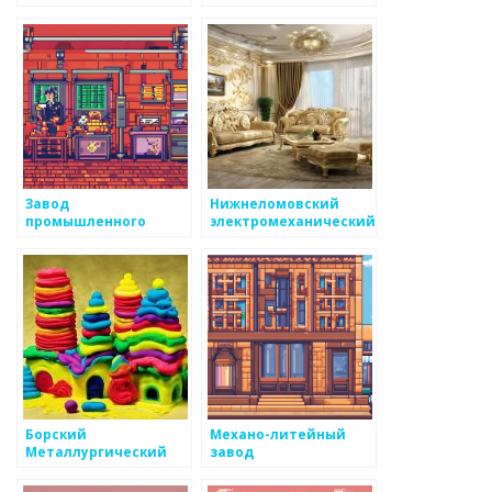
Завод
Нижнеломовский
промышленного
электромеханический
литья
завод
Борский
Механо-литейный
Металлургический
завод
завод