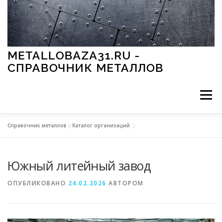
Перейти к содержимому
METALLOBAZA31.RU -
СПРАВОЧНИК МЕТАЛЛОВ
Меню
Справочник металлов
»
Каталог организаций
В ПРОМЫШЛЕННОСТИ
В СТРОИТЕЛЬСТВЕ
Южный литейный завод
МЕТАЛЛЫ И ОКРУЖАЮЩАЯ СРЕДА
ОПУБЛИКОВАНО
24.02.2026
АВТОРОМ
ПРИМЕНЕНИЕ МЕТАЛЛОВ