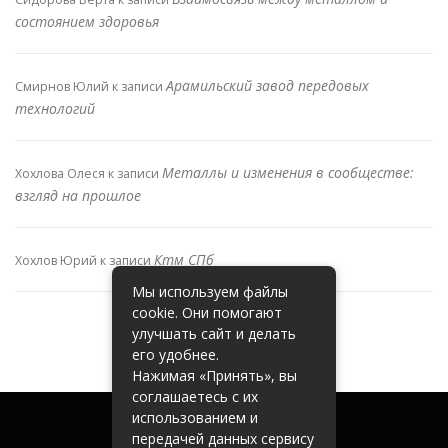
состоянием здоровья
Арамильский завод передовых
Смирнов Юлий
к записи
технологий
Металлы и изменения в сообществе:
Хохлова Олеся
к записи
взгляд на прошлое
Ктм СПб
Хохлов Юрий
к записи
Мы используем файлы
cookie. Они помогают
улучшать сайт и делать
его удобнее.
Нажимая «Принять», вы
соглашаетесь с их
использованием и
передачей данных сервису