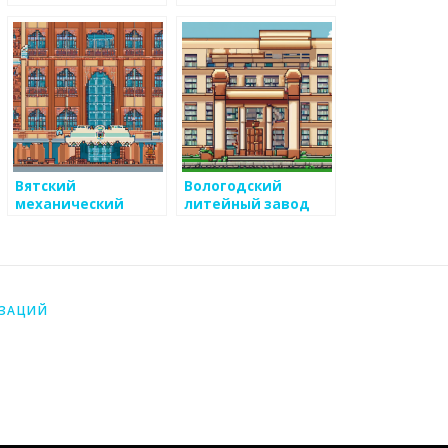
завод
завод
Вятский
Вологодский
механический
литейный завод
завод
ИЗАЦИЙ