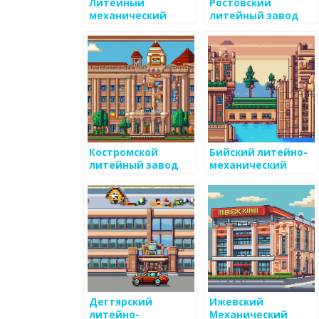
Литейный
Ростовский
механический
литейный завод
завод
Костромской
Бийский литейно-
литейный завод
механический
завод
Дегтярский
Ижевский
литейно-
Механический