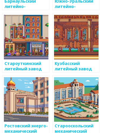
Барнаульский
Южно-Уральский
литейно-
литейно-
механический
механический
завод
завод
Староуткинский
Кузбасский
литейный завод
литейный завод
Ростовский энерго-
Старооскольский
механический
механический