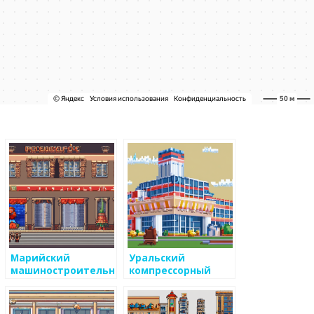
Марийский
Уральский
ый
машиностроительный
компрессорный
завод
завод