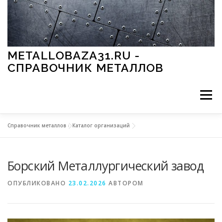
Перейти к содержимому
METALLOBAZA31.RU -
СПРАВОЧНИК МЕТАЛЛОВ
Меню
Справочник металлов
»
Каталог организаций
В ПРОМЫШЛЕННОСТИ
В СТРОИТЕЛЬСТВЕ
Борский Металлургический завод
МЕТАЛЛЫ И ОКРУЖАЮЩАЯ СРЕДА
ОПУБЛИКОВАНО
23.02.2026
АВТОРОМ
ПРИМЕНЕНИЕ МЕТАЛЛОВ