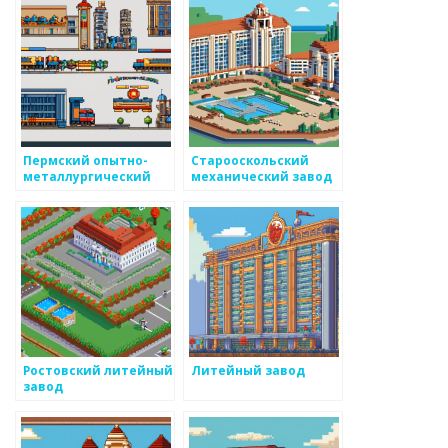
Пермский опытно-
Старооскольский
металлургический
механический завод
экспериментальный
завод
Ростовский литейный
Литейный завод
завод