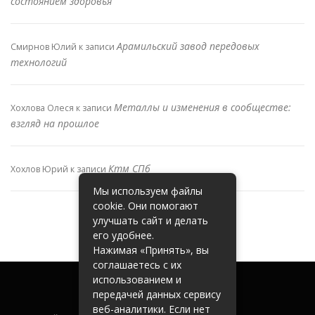
состоянием здоровья
Арамильский завод передовых
Смирнов Юлий
к записи
технологий
Металлы и изменения в сообществе:
Хохлова Олеся
к записи
взгляд на прошлое
Ктм СПб
Хохлов Юрий
к записи
Мы используем файлы
cookie. Они помогают
улучшать сайт и делать
его удобнее.
Нажимая «Принять», вы
соглашаетесь с их
использованием и
передачей данных сервису
веб-аналитики. Если нет