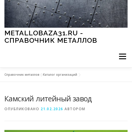
Перейти к содержимому
METALLOBAZA31.RU -
СПРАВОЧНИК МЕТАЛЛОВ
Меню
Справочник металлов
»
Каталог организаций
В ПРОМЫШЛЕННОСТИ
В СТРОИТЕЛЬСТВЕ
Камский литейный завод
МЕТАЛЛЫ И ОКРУЖАЮЩАЯ СРЕДА
ОПУБЛИКОВАНО
21.02.2026
АВТОРОМ
ПРИМЕНЕНИЕ МЕТАЛЛОВ