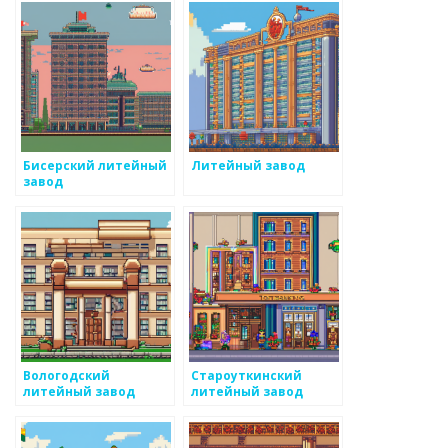
Бисерский литейный
Литейный завод
завод
Вологодский
Староуткинский
литейный завод
литейный завод