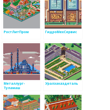
РостЛитПром
ГидроМехСервис
Металлург-
Уралзаказдеталь
Туламаш