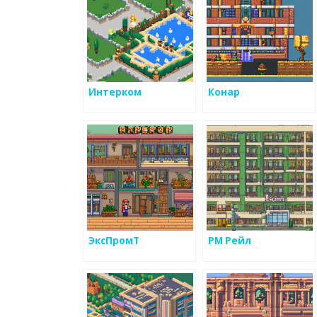
Интерком
Конар
ЭксПромТ
РМ Рейл