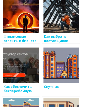
Финансовые
Как выбрать
аспекты в бизнесе
поставщиков
по переработке
оборудования для
металлов
производства
металлоизделий
ш
Как обеспечить
Спутник
бесперебойную
работу завода в
сфере
металоизделий