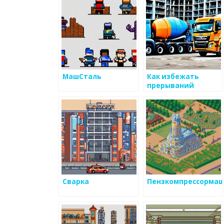
сигнализации АПС
и СОУЭ в Москве и
РФ, цена
МашСталь
Как избежать
прерываний
производственного
процесса
металлических
изделий
Сварка
Пензкомпрессорма