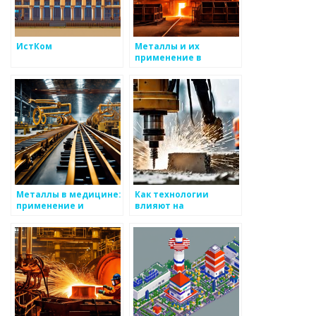
ИстКом
Металлы и их
применение в
производствах с
высоким уровнем
технологии
Металлы в медицине:
Как технологии
применение и
влияют на
технологии
проектирование
металлоизделий