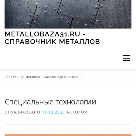
Перейти к содержимому
METALLOBAZA31.RU -
СПРАВОЧНИК МЕТАЛЛОВ
Меню
Справочник металлов
»
Каталог организаций
В ПРОМЫШЛЕННОСТИ
В СТРОИТЕЛЬСТВЕ
Специальные технологии
МЕТАЛЛЫ И ОКРУЖАЮЩАЯ СРЕДА
ОПУБЛИКОВАНО
11.12.2025
АВТОРОМ
ПРИМЕНЕНИЕ МЕТАЛЛОВ