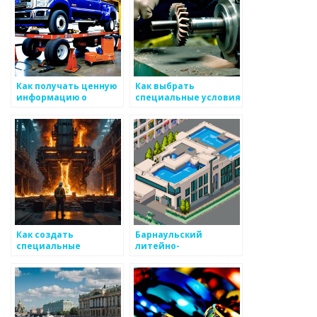
Как получать ценную
Как выбрать
информацию о
специальные условия
тенденциях в
для производства
производстве
металлоизделий
металоизделий
Как создать
Барнаульский
специальные
литейно-
маршруты для
механический завод
закупки
металоизделий