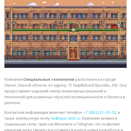
СВОЙСТВА МЕТАЛЛОВ
СОРТА МЕТАЛЛОВ
СТАТЬИ
Компания
Специальные технологии
расположена в городе
Омске, Омской области, по адресу:
75 Гвардейской бригады, 20Б
. Она
предоставляет широкий спектр инженерных решений и
технологий для различных отраслей промышленности и бизнеса в
регионе.
Контактная информация включает телефон:
+7 (3812) 21‒55‒52
, а
также электронную почту:
ko@spec-tech.ru
. Компания активна в
социальных сетях, таких как ВКонтакте и Telegram, что позволяет
клиентам легко связаться и оставаться в курсе новых разработок и