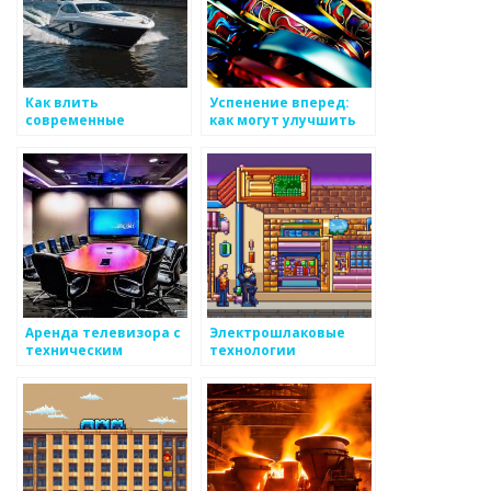
Как влить
Успенение вперед:
современные
как могут улучшить
технологии в
ваше производство,
производство
опыт и технологии
металлоизделий
Аренда телевизора с
Электрошлаковые
техническим
технологии
обеспечением — RL-
TECH