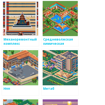
Механоремонтный
Средневолжская
комплекс
химическая
компания
Нпп
Метаб