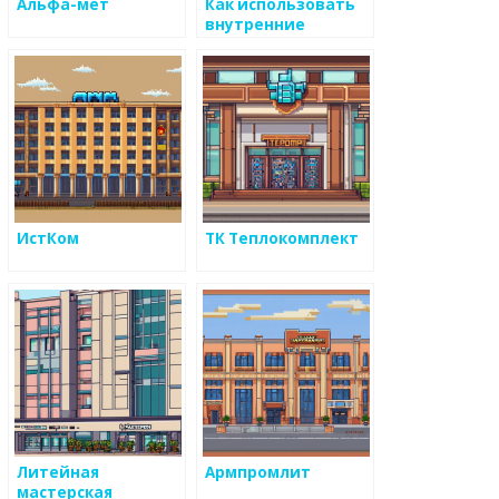
Альфа-мет
Как использовать
внутренние
коммуникации для
повышения
степени
использования
металоизделий
ИстКом
ТК Теплокомплект
Литейная
Армпромлит
мастерская