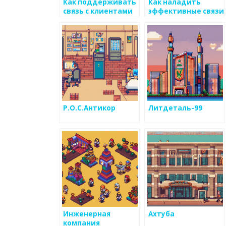
Как поддерживать
Как наладить
связь с клиентами
эффективные связи
после продажи
с клиентами и
металоизделий
общественностью
на рынке
металоизделий
Р.О.С.Антикор
Литдеталь-99
Инженерная
Ахтуба
компания