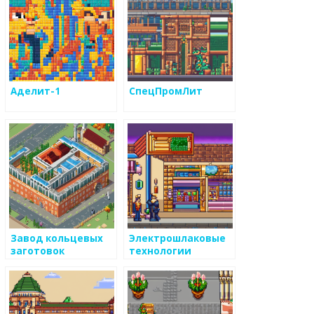
Аделит-1
СпецПромЛит
Завод кольцевых
Электрошлаковые
заготовок
технологии