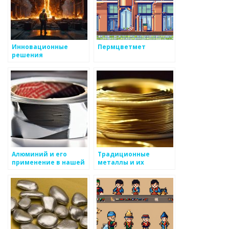
Инновационные
Пермцветмет
решения
ферромолибдена на
промышленности
Алюминий и его
Традиционные
применение в нашей
металлы и их
жизни
новейшие
применения