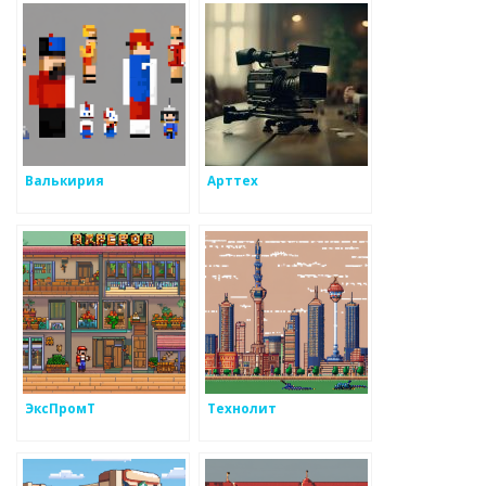
Валькирия
Арттех
ЭксПромТ
Технолит