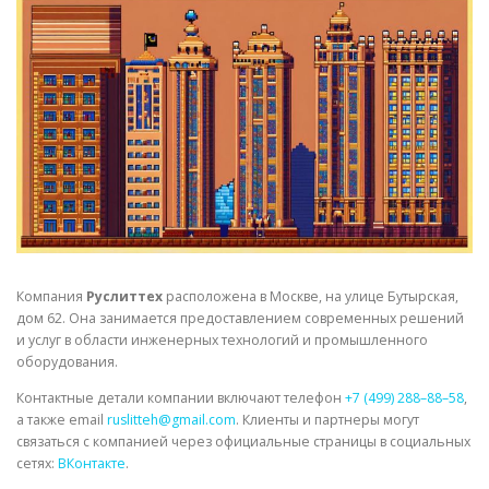
СВОЙСТВА МЕТАЛЛОВ
СОРТА МЕТАЛЛОВ
СТАТЬИ
Компания
Руслиттех
расположена в Москве, на улице Бутырская,
дом 62. Она занимается предоставлением современных решений
и услуг в области инженерных технологий и промышленного
оборудования.
Контактные детали компании включают телефон
+7 (499) 288–88–58
,
а также email
ruslitteh@gmail.com
. Клиенты и партнеры могут
связаться с компанией через официальные страницы в социальных
сетях:
ВКонтакте
.