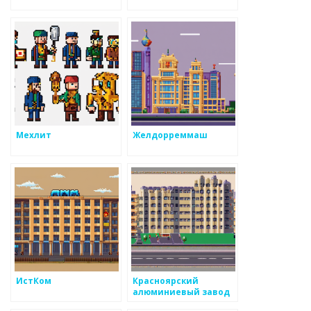
Мехлит
Желдорреммаш
ИстКом
Красноярский
алюминиевый завод