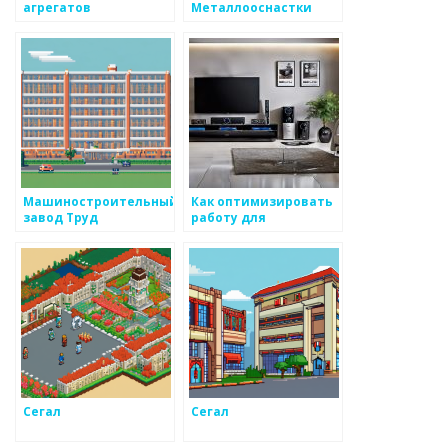
агрегатов
Металлооснастки
Машиностроительный
Как оптимизировать
завод Труд
работу для
поддержки клиентов
с целью сохранения
лояльности
Сегал
Сегал