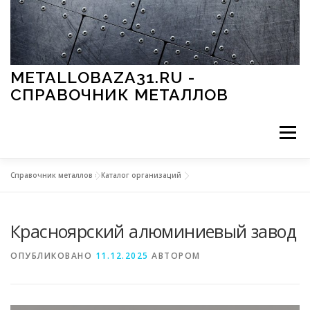
Перейти к содержимому
METALLOBAZA31.RU -
СПРАВОЧНИК МЕТАЛЛОВ
Меню
Справочник металлов
»
Каталог организаций
В ПРОМЫШЛЕННОСТИ
В СТРОИТЕЛЬСТВЕ
Красноярский алюминиевый завод
МЕТАЛЛЫ И ОКРУЖАЮЩАЯ СРЕДА
ОПУБЛИКОВАНО
11.12.2025
АВТОРОМ
ПРИМЕНЕНИЕ МЕТАЛЛОВ