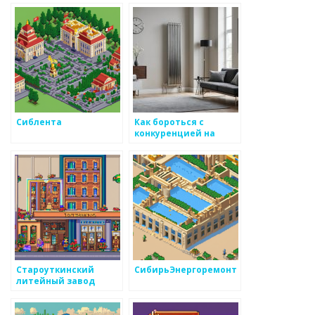
Сиблента
Как бороться с
конкуренцией на
рынке
металоизделий
Староуткинский
СибирьЭнергоремонт
литейный завод