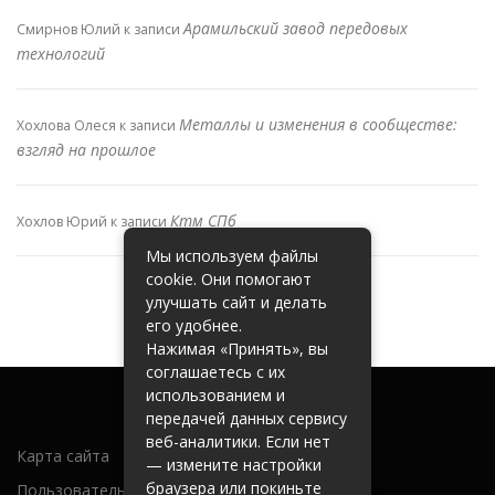
Арамильский завод передовых
Смирнов Юлий
к записи
технологий
Металлы и изменения в сообществе:
Хохлова Олеся
к записи
взгляд на прошлое
Ктм СПб
Хохлов Юрий
к записи
Мы используем файлы
cookie. Они помогают
улучшать сайт и делать
его удобнее.
Нажимая «Принять», вы
соглашаетесь с их
использованием и
передачей данных сервису
веб-аналитики. Если нет
Карта сайта
— измените настройки
браузера или покиньте
Пользовательское соглашение