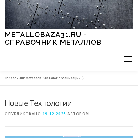
Перейти к содержимому
METALLOBAZA31.RU -
СПРАВОЧНИК МЕТАЛЛОВ
Меню
Справочник металлов
»
Каталог организаций
В ПРОМЫШЛЕННОСТИ
В СТРОИТЕЛЬСТВЕ
Новые Технологии
МЕТАЛЛЫ И ОКРУЖАЮЩАЯ СРЕДА
ОПУБЛИКОВАНО
19.12.2025
АВТОРОМ
ПРИМЕНЕНИЕ МЕТАЛЛОВ