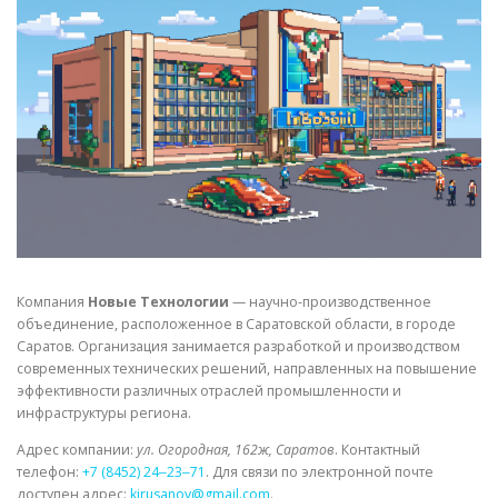
СВОЙСТВА МЕТАЛЛОВ
СОРТА МЕТАЛЛОВ
СТАТЬИ
Компания
Новые Технологии
— научно-производственное
объединение, расположенное в Саратовской области, в городе
Саратов. Организация занимается разработкой и производством
современных технических решений, направленных на повышение
эффективности различных отраслей промышленности и
инфраструктуры региона.
Адрес компании:
ул. Огородная, 162ж, Саратов
. Контактный
телефон:
+7 (8452) 24‒23‒71
. Для связи по электронной почте
доступен адрес:
kirusanov@gmail.com
.