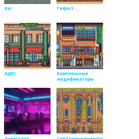
Ккс
Гефест
АДЕС
Комплексные
модификаторы
Энерголит
СевЗапинжиниринг