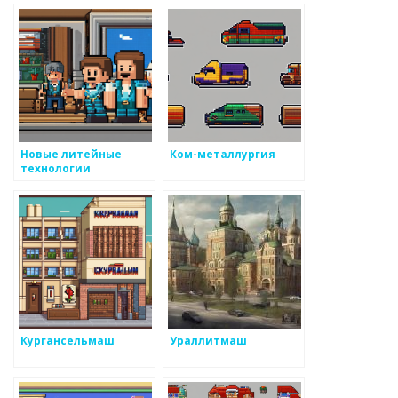
Новые литейные
Ком-металлургия
технологии
Кургансельмаш
Ураллитмаш