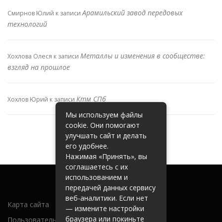
Арамильский завод передовых
Смирнов Юлий
к записи
технологий
Металлы и изменения в сообществе:
Хохлова Олеся
к записи
взгляд на прошлое
Ктм СПб
Хохлов Юрий
к записи
Мы используем файлы
cookie. Они помогают
улучшать сайт и делать
его удобнее.
Нажимая «Принять», вы
соглашаетесь с их
использованием и
передачей данных сервису
веб-аналитики. Если нет
Карта сайта
— измените настройки
браузера или покиньте
Пользовательское соглашение