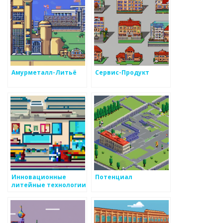
Амурметалл-Литьё
Сервис-Продукт
Инновационные
Потенциал
литейные технологии