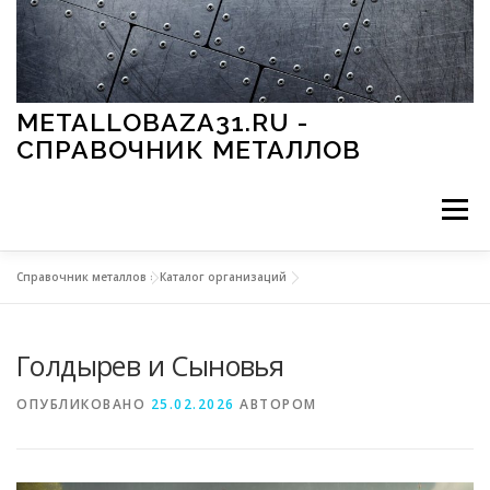
Перейти к содержимому
METALLOBAZA31.RU -
СПРАВОЧНИК МЕТАЛЛОВ
Меню
Справочник металлов
»
Каталог организаций
В ПРОМЫШЛЕННОСТИ
В СТРОИТЕЛЬСТВЕ
Голдырев и Сыновья
МЕТАЛЛЫ И ОКРУЖАЮЩАЯ СРЕДА
ОПУБЛИКОВАНО
25.02.2026
АВТОРОМ
ПРИМЕНЕНИЕ МЕТАЛЛОВ