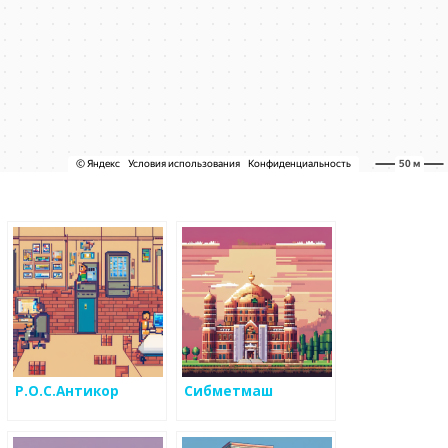
Р.О.С.Антикор
Сибметмаш