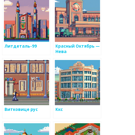
Литдеталь-99
Красный Октябрь —
Нева
Витковице рус
Ккс