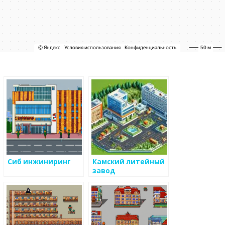
Сиб инжиниринг
Камский литейный
завод