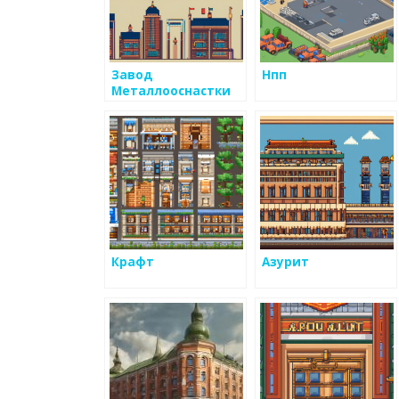
Завод
Нпп
Металлооснастки
Крафт
Азурит