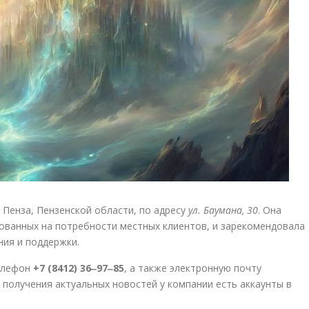
Пенза, Пензенской области, по адресу
ул. Баумана, 30
. Она
рованных на потребности местных клиентов, и зарекомендовала
ния и поддержки.
елефон
+7 (8412) 36‒97‒85
, а также электронную почту
 получения актуальных новостей у компании есть аккаунты в