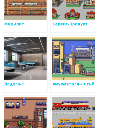
Мадилит
Сервис-Продукт
Ладога-1
Амурметалл-Литьё