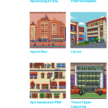
Арсеналдеталь
Ремтехсервис
УралСбыт
Сегал
Артемовское РМУ
ТехноТерм-
Саратов