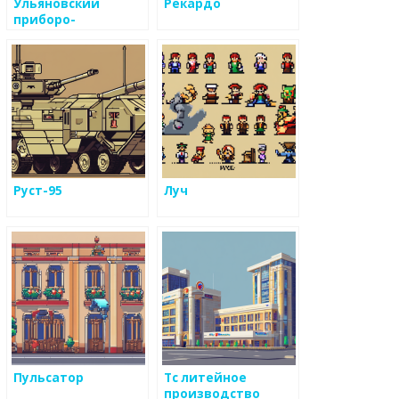
Ульяновский
Рекардо
приборо-
ремонтный завод
Руст-95
Луч
Пульсатор
Тс литейное
производство