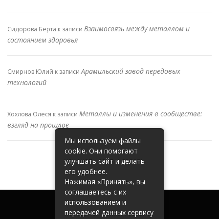
Взаимосвязь между металлом и
Сидорова Берта
к записи
состоянием здоровья
Арамильский завод передовых
Смирнов Юлий
к записи
технологий
Металлы и изменения в сообществе:
Хохлова Олеся
к записи
взгляд на прошлое
Мы используем файлы
cookie. Они помогают
улучшать сайт и делать
его удобнее.
Нажимая «Принять», вы
соглашаетесь с их
использованием и
передачей данных сервису