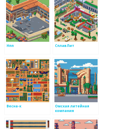
Нпп
СплавЛит
Весна-к
Омская литейная
компания