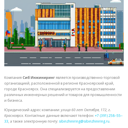
СВОЙСТВА МЕТАЛЛОВ
СОРТА МЕТАЛЛОВ
СТАТЬИ
Компания
Сиб Инжиниринг
является производственно-торговой
организацией, расположенной в регионе Красноярский край,
городе Красноярск. Она специализируется на предоставлении
различных инженерных решений и товаров для промышленности
и бизнеса.
Юридический адрес компании:
улица 60 лет Октября, 172, г.
Красноярск
. Контактные данные включают телефон:
+7 (391) 258‒55‒
33
, а также электронную почту:
sibinzhiniring@sibinzhiniring.ru
.