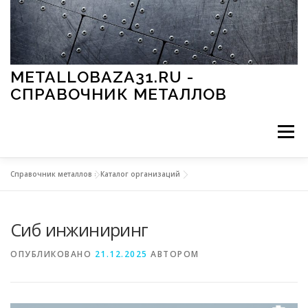
Перейти к содержимому
METALLOBAZA31.RU -
СПРАВОЧНИК МЕТАЛЛОВ
Меню
Справочник металлов
»
Каталог организаций
В ПРОМЫШЛЕННОСТИ
В СТРОИТЕЛЬСТВЕ
Сиб инжиниринг
МЕТАЛЛЫ И ОКРУЖАЮЩАЯ СРЕДА
ОПУБЛИКОВАНО
21.12.2025
АВТОРОМ
ПРИМЕНЕНИЕ МЕТАЛЛОВ