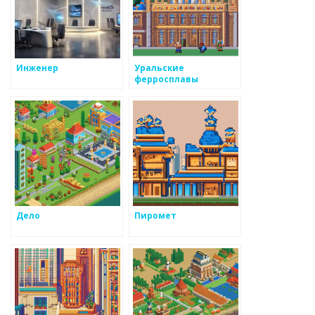
Инженер
Уральские
ферросплавы
Дело
Пиромет