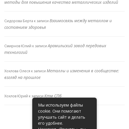
методы для повышения качества металлических изделий
Взаимосвязь между металлом и
Сидорова Берта
к записи
состоянием здоровья
Арамильский завод передовых
Смирнов Юлий
к записи
технологий
Металлы и изменения в сообществе:
Хохлова Олеся
к записи
взгляд на прошлое
Ктм СПб
Хохлов Юрий
к записи
Мы используем файлы
cookie. Они помогают
улучшать сайт и делать
его удобнее.