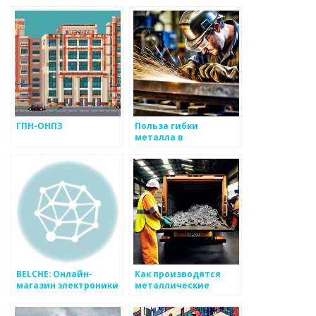
червячным фрезам,
металлов
которые производит
Московский
инструментальный
завод
ГПН-ОНПЗ
Польза гибки
металла в
промышленности
BELCHE: Онлайн-
Как производятся
магазин электроники
металлические
и бытовой техники
конструкции для
зданий