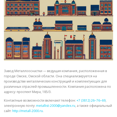
СВОЙСТВА МЕТАЛЛОВ
СОРТА МЕТАЛЛОВ
СТАТЬИ
Завод Металлооснастки — ведущая компания, расположенная в
городе Омске, Омской области. Она специализируется на
производстве металлических конструкций и комплектующих для
различных отраслей промышленности. Компания расположена по
адресу: проспект Мира, 185/3.
Контактные возможности включают телефон:
+7 (3812) 26‒76‒69
,
электронную почту:
metallist-2000@yandex.ru
, а также официальный
сайт:
http://metall-2000.ru
.