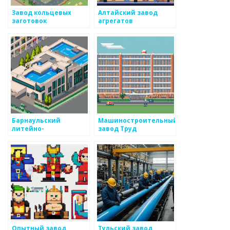
Завод кольцевых
Алтайский завод
заготовок
агрегатов
Барнаульский
Машиностроительный
литейно-
завод Труд
механический завод
Опытный завод
Тульский завод