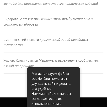
методы для повышения качества металлических изделий
Взаимосвязь между металлом и
Сидорова Берта
к записи
состоянием здоровья
Арамильский завод передовых
Смирнов Юлий
к записи
технологий
Металлы и изменения в сообществе:
Хохлова Олеся
к записи
взгляд на прошлое
Мы используем файлы
cookie. Они помогают
улучшать сайт и делать
его удобнее.
Нажимая «Принять», вы
соглашаетесь с их
использованием и