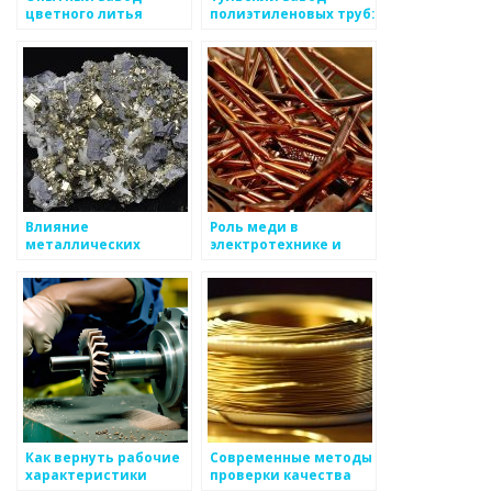
цветного литья
полиэтиленовых труб:
Производство ПНД
труб высокого
качества
Влияние
Роль меди в
металлических
электротехнике и
конструкций на
телекоммуникациях
окружающую среду
Как вернуть рабочие
Современные методы
характеристики
проверки качества