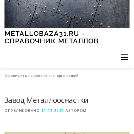
Перейти к содержимому
METALLOBAZA31.RU -
СПРАВОЧНИК МЕТАЛЛОВ
Меню
Справочник металлов
»
Каталог организаций
В ПРОМЫШЛЕННОСТИ
В СТРОИТЕЛЬСТВЕ
Завод Металлооснастки
МЕТАЛЛЫ И ОКРУЖАЮЩАЯ СРЕДА
ОПУБЛИКОВАНО
11.12.2025
АВТОРОМ
ПРИМЕНЕНИЕ МЕТАЛЛОВ