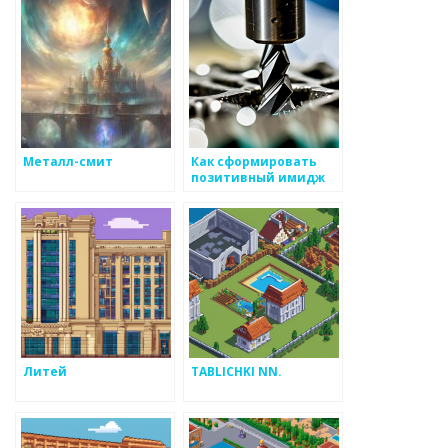
Металл-смит
Как сформировать
позитивный имидж
компании,
работающей в сфере
металлоизделий
Литей
TABLICHKI NN.