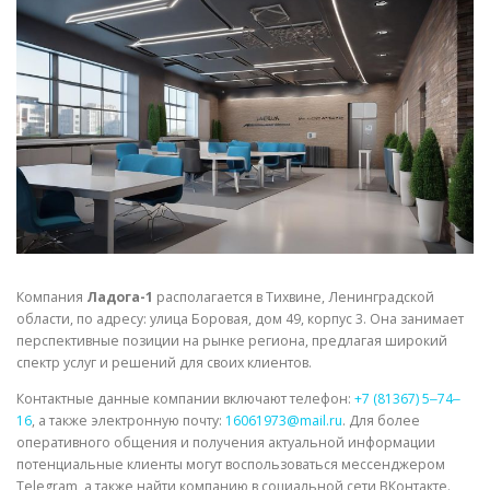
СВОЙСТВА МЕТАЛЛОВ
СОРТА МЕТАЛЛОВ
СТАТЬИ
Компания
Ладога-1
располагается в Тихвине, Ленинградской
области, по адресу: улица Боровая, дом 49, корпус 3. Она занимает
перспективные позиции на рынке региона, предлагая широкий
спектр услуг и решений для своих клиентов.
Контактные данные компании включают телефон:
+7 (81367) 5‒74‒
16
, а также электронную почту:
16061973@mail.ru
. Для более
оперативного общения и получения актуальной информации
потенциальные клиенты могут воспользоваться мессенджером
Telegram, а также найти компанию в социальной сети ВКонтакте.