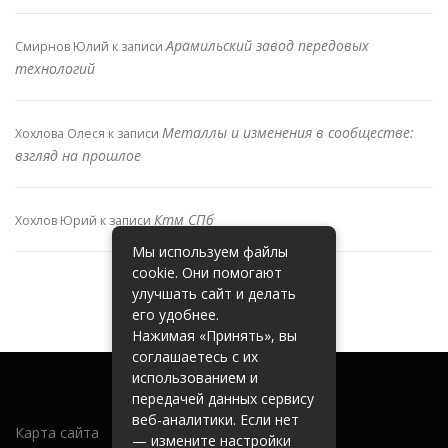
Арамильский завод передовых
Смирнов Юлий
к записи
технологий
Металлы и изменения в сообществе:
Хохлова Олеся
к записи
взгляд на прошлое
Ктм СПб
Хохлов Юрий
к записи
Мы используем файлы
cookie. Они помогают
улучшать сайт и делать
его удобнее.
Нажимая «Принять», вы
соглашаетесь с их
использованием и
передачей данных сервису
веб-аналитики. Если нет
Карта сайта
— измените настройки