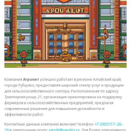
СВОЙСТВА МЕТАЛЛОВ
СОРТА МЕТАЛЛОВ
СТАТЬИ
Компания
Агролит
успешно работает в регионе Алтайский край,
городе Рубцовск, предоставляя широкий спектр услуг и продукции
для сельскохозяйственного сектора. Расположенная по адресу:
Тракторная улица, 21
, организация ориентирована на поддержку
фермеров и сельскохозяйственных предприятий, предлагая
современные решения для повышения урожайности и
эффективности работ.
Контактные данные компании включают телефон:
+7 (38557) 7‒28‒
29
и электронную почту:
agrolit@yandex.ru
. Для более оперативного