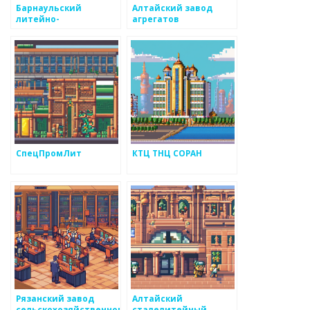
Барнаульский
Алтайский завод
литейно-
агрегатов
механический завод
СпецПромЛит
КТЦ ТНЦ СОРАН
Рязанский завод
Алтайский
сельскохозяйственного
сталелитейный