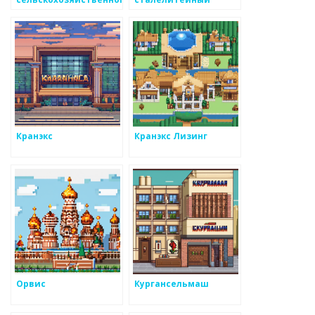
машиностроения
завод
Кранэкс
Кранэкс Лизинг
Орвис
Кургансельмаш