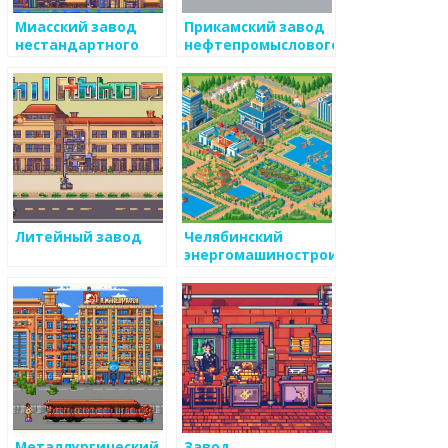
Миасский завод
Прикамский завод
нестандартного
нефтепромыслового
оборудования
оборудования
Литейный завод
Челябинский
энергомашиностроительный
завод
Металлургический
Завод