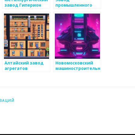
завод Гиперион
промышленного
литья
Алтайский завод
Новомосковский
агрегатов
машиностроительный
завод
ИЗАЦИЙ