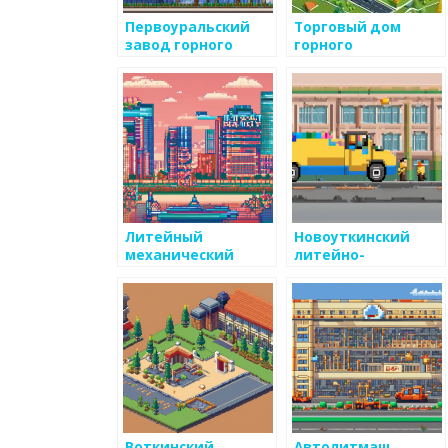
Первоуральский
Торговый дом
завод горного
горного
оборудования
оборудования
Литейный
Новоуткинский
механический
литейно-
завод
механический
завод
Воткинский
Автолитмаш