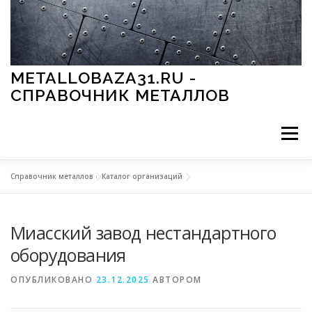
Перейти к содержимому
METALLOBAZA31.RU -
СПРАВОЧНИК МЕТАЛЛОВ
Меню
Справочник металлов
»
Каталог организаций
В ПРОМЫШЛЕННОСТИ
В СТРОИТЕЛЬСТВЕ
Миасский завод нестандартного
МЕТАЛЛЫ И ОКРУЖАЮЩАЯ СРЕДА
оборудования
ОПУБЛИКОВАНО
23.12.2025
АВТОРОМ
ПРИМЕНЕНИЕ МЕТАЛЛОВ