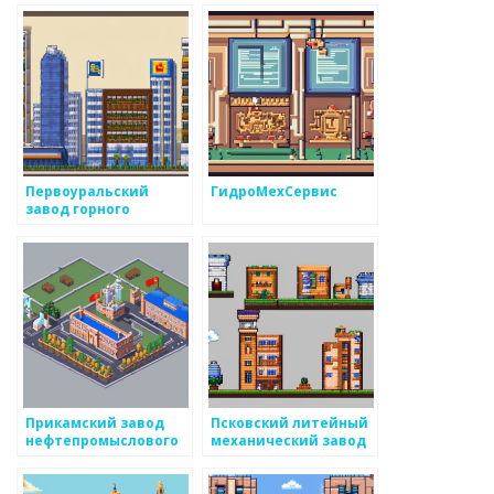
Первоуральский
ГидроМехСервис
завод горного
оборудования
Прикамский завод
Псковский литейный
нефтепромыслового
механический завод
оборудования