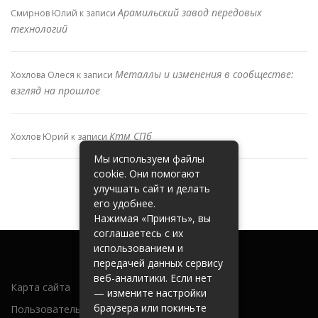
Арамильский завод передовых
Смирнов Юлий
к записи
технологий
Металлы и изменения в сообществе:
Хохлова Олеся
к записи
взгляд на прошлое
Ктм СПб
Хохлов Юрий
к записи
Мы используем файлы
cookie. Они помогают
улучшать сайт и делать
его удобнее.
Нажимая «Принять», вы
соглашаетесь с их
использованием и
передачей данных сервису
веб-аналитики. Если нет
Карта сайта
— измените настройки
браузера или покиньте
Пользовательское соглашение