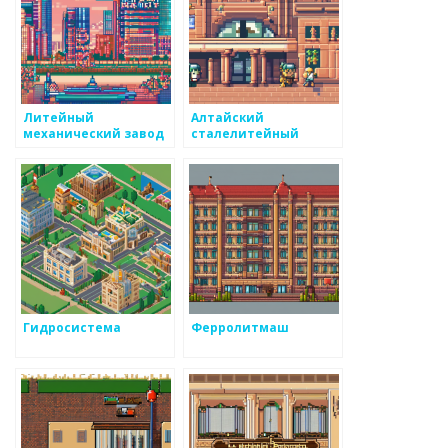
Литейный
Алтайский
механический завод
сталелитейный
завод
Гидросистема
Ферролитмаш