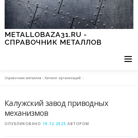
Перейти к содержимому
METALLOBAZA31.RU -
СПРАВОЧНИК МЕТАЛЛОВ
Меню
Справочник металлов
»
Каталог организаций
В ПРОМЫШЛЕННОСТИ
В СТРОИТЕЛЬСТВЕ
Калужский завод приводных
МЕТАЛЛЫ И ОКРУЖАЮЩАЯ СРЕДА
механизмов
ОПУБЛИКОВАНО
19.12.2025
АВТОРОМ
ПРИМЕНЕНИЕ МЕТАЛЛОВ