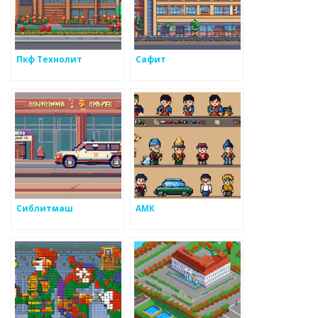
Пкф Технолит
Сафит
Сиблитмаш
АМК