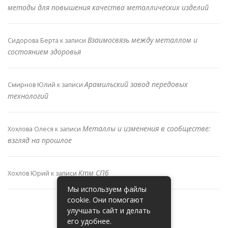
методы для повышения качества металлических изделий
Взаимосвязь между металлом и
Сидорова Берта
к записи
состоянием здоровья
Арамильский завод передовых
Смирнов Юлий
к записи
технологий
Металлы и изменения в сообществе:
Хохлова Олеся
к записи
взгляд на прошлое
Ктм СПб
Хохлов Юрий
к записи
Мы используем файлы
cookie. Они помогают
улучшать сайт и делать
его удобнее.