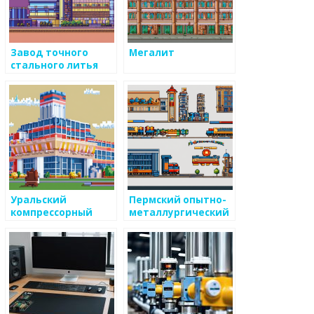
Завод точного
Мегалит
стального литья
Уральский
Пермский опытно-
компрессорный
металлургический
завод
экспериментальный
завод