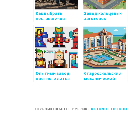
Как выбрать
Завод кольцевых
поставщиков
заготовок
оборудования для
производства
металлоизделий
Опытный завод
Старооскольский
цветного литья
механический
завод
ОПУБЛИКОВАНО В РУБРИКЕ
КАТАЛОГ ОРГАН