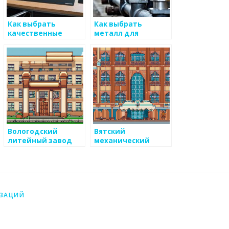
Как выбрать
Как выбрать
качественные
металл для
металлоизделия
производства
для оборудования
оборудования
Вологодский
Вятский
литейный завод
механический
завод
ИЗАЦИЙ