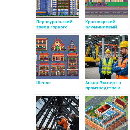
Первоуральский
Красноярский
завод горного
алюминиевый
оборудования
завод
Шевле
Анкор: Эксперт в
производстве и
продажах
грузоподъемного
оборудования в
Ярославле