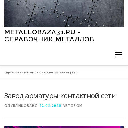
Перейти к содержимому
METALLOBAZA31.RU -
СПРАВОЧНИК МЕТАЛЛОВ
Меню
Справочник металлов
»
Каталог организаций
В ПРОМЫШЛЕННОСТИ
В СТРОИТЕЛЬСТВЕ
Завод арматуры контактной сети
МЕТАЛЛЫ И ОКРУЖАЮЩАЯ СРЕДА
ОПУБЛИКОВАНО
22.02.2026
АВТОРОМ
ПРИМЕНЕНИЕ МЕТАЛЛОВ