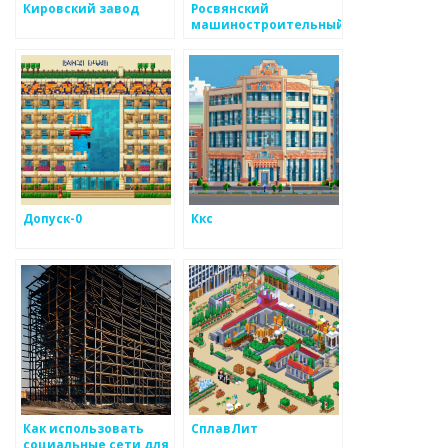
Кировский завод
Росвянский
машиностроительный
завод
Допуск-0
Ккс
Как использовать
СплавЛит
социальные сети для