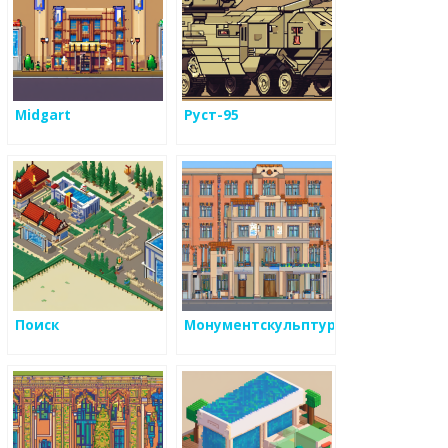
Midgart
Руст-95
Поиск
Монументскульптура