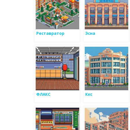
Реставратор
Эсна
ФЛАКС
Ккс